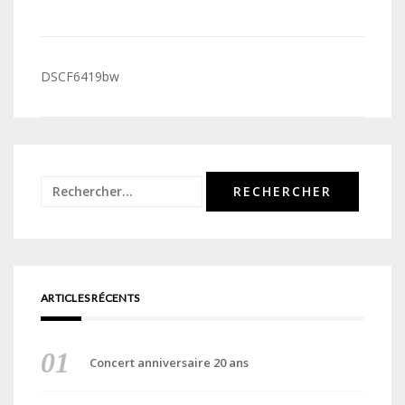
Navigation
DSCF6419bw
de
l’article
Rechercher :
ARTICLES RÉCENTS
Concert anniversaire 20 ans