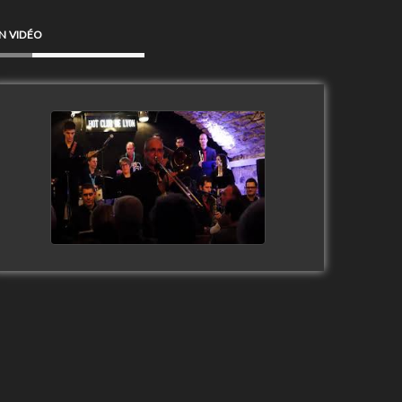
N VIDÉO
Clip Only Big Band 2019
watch video