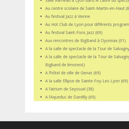
Salle Rameau à Lyon dans le cadre du specta
Au centre scolaire de Saint-Martin-en-Haut (
Au festival Jazz à Vienne
Au Hot Club de Lyon pour différents progra
Au festival Saint-Fons Jazz (69)
Aux rencontres de BigBand à Oyonnax (01)
A la salle de spectacle de la Tour de Salvagn
A la salle de spectacle de la Tour de Salvag
Bigband de limonest)
A l’hôtel de ville de Genas (69)
A la salle Ellipse de Sainte-Foy-Les-Lyon (69)
A l’atrium de Seyssuel (38)
A l’Aqueduc de Dardilly (69)