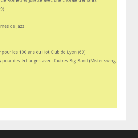
cle Roméo et Juliette avec une chorale d’enfants
69)
mmes de jazz
y pour les 100 ans du Hot Club de Lyon (69)
ny pour des échanges avec d’autres Big Band (Mister swing,