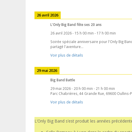
26 avril 2026
L'Only Big Band fête ses 20 ans
26 avril 2026
-
15 h 00 min
-
17 h 00 min
Soirée spéciale anniversaire pour l'Only Big Band
partagé l'aventure...
Voir plus de détails
29 mai 2026
Big Band Battle
29 mai 2026
-
20 h 00 min
-
21 h 00 min
Parc Chabrières, 44 Grande Rue, 69600 Oullins-P
Voir plus de détails
L’Only Big Band s’est produit les années précédente