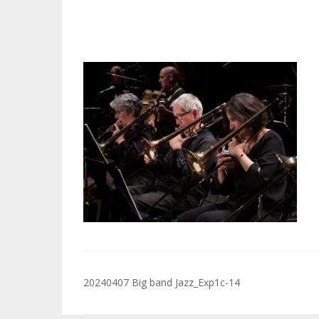
Navigation
20240407 Big band Jazz_Exp1c-14
de