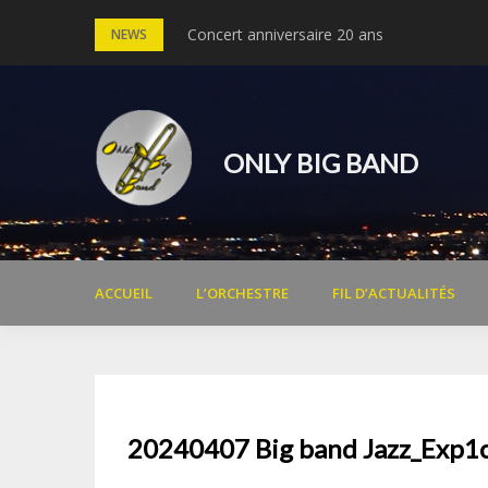
Skip
Concert anniversaire 20 ans
Concert Michel Legrand – 30 ans du cinéma
NEWS
to
content
ONLY BIG BAND
ACCUEIL
L’ORCHESTRE
FIL D’ACTUALITÉS
20240407 Big band Jazz_Exp1