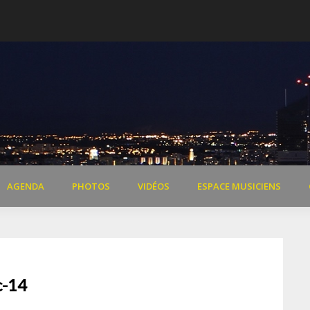
 de Dardilly
Extraits vidéo concert « Il 
AGENDA
PHOTOS
VIDÉOS
ESPACE MUSICIENS
c-14