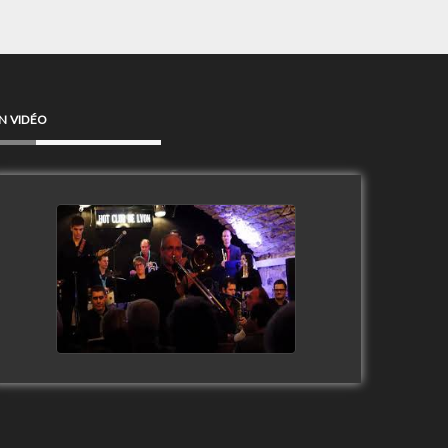
N VIDÉO
Clip Only Big Band 2019
watch video