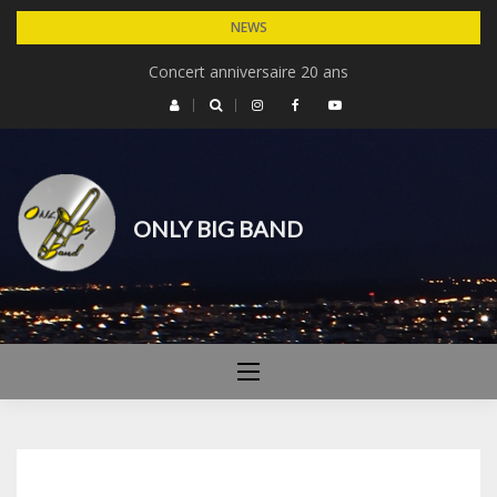
Skip
NEWS
to
Concert Michel Legrand – 30 ans du cinéma de Dardilly
Concert anniversaire 20 ans
content
ONLY BIG BAND