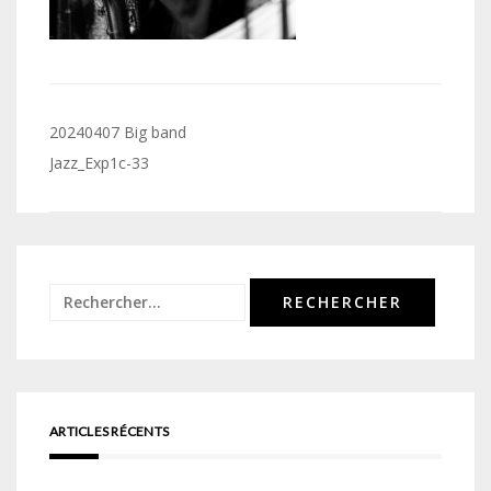
Navigation
20240407 Big band
de
Jazz_Exp1c-33
l’article
Rechercher :
ARTICLES RÉCENTS