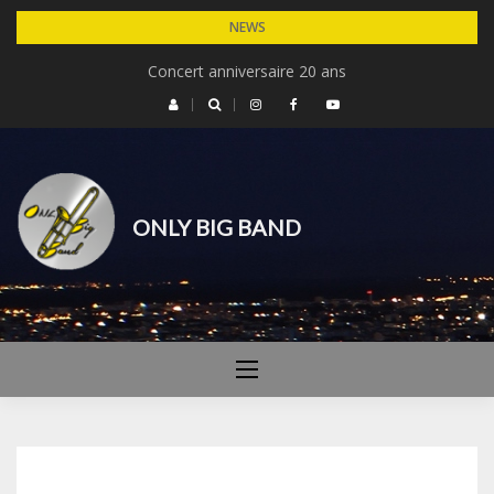
Skip
NEWS
to
Concert Michel Legrand – 30 ans du cinéma de Dardilly
Concert anniversaire 20 ans
content
ONLY BIG BAND