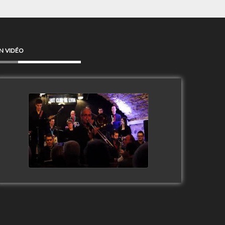
N VIDÉO
Clip Only Big Band 2019
watch video