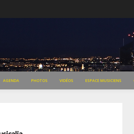
 de Dardilly
Extraits vidéo concert « Il 
AGENDA
PHOTOS
VIDÉOS
ESPACE MUSICIENS
sicalia