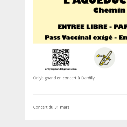
Onlybigband en concert à Dardilly
Navigation
Concert du 31 mars
de
l’article