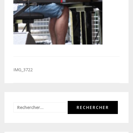
Navigation
IMG_3722
de
l’article
Rechercher :