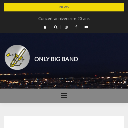
Skip
NEWS
to
Concert Michel Legrand – 30 ans du cinéma de Dardilly
Concert anniversaire 20 ans
content
ONLY BIG BAND