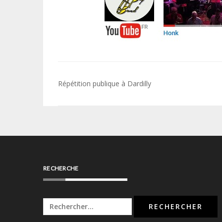
Navigation
Répétition publique à Dardilly
de
l’article
RECHERCHE
Rechercher :