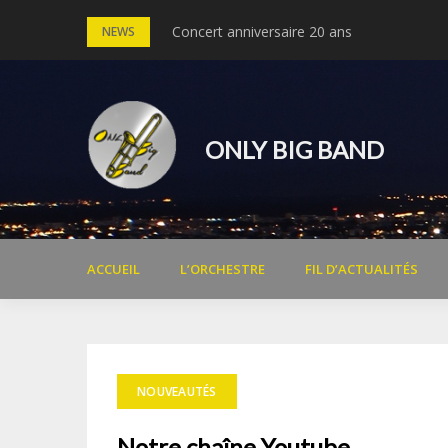
Skip
Concert anniversaire 20 ans
Concert Michel Legrand – 30 ans du cinéma
NEWS
to
content
ONLY BIG BAND
ACCUEIL
L’ORCHESTRE
FIL D’ACTUALITÉS
NOUVEAUTÉS
Notre chaîne Youtube