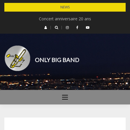
Skip
NEWS
to
Concert Michel Legrand – 30 ans du cinéma de Dardilly
Concert anniversaire 20 ans
content
ONLY BIG BAND