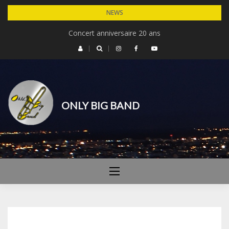
Skip
NEWS
to
Concert Michel Legrand – 30 ans du cinéma de Dardilly
Concert anniversaire 20 ans
content
ONLY BIG BAND