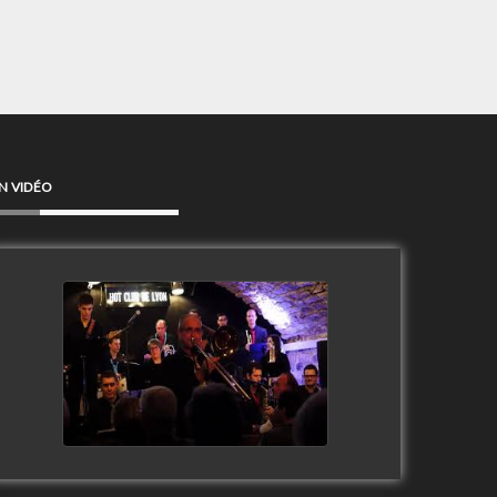
N VIDÉO
Clip Only Big Band 2019
watch video