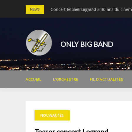
Skip
Concert anniversaire 20 ans
Concert Michel Legrand – 30 ans du cinéma
NEWS
to
content
ONLY BIG BAND
ACCUEIL
L’ORCHESTRE
FIL D’ACTUALITÉS
NOUVEAUTÉS
Teaser concert Legrand