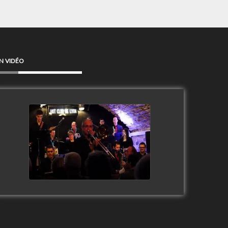
N VIDÉO
Clip Only Big Band 2019
watch video