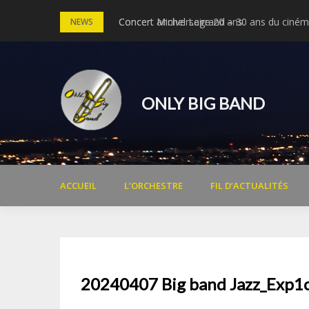
Skip
Concert anniversaire 20 ans
Concert Michel Legrand – 30 ans du cinéma
NEWS
to
content
ONLY BIG BAND
ACCUEIL
L’ORCHESTRE
FIL D’ACTUALITÉS
20240407 Big band Jazz_Exp1