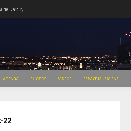
 de Dardilly
Extraits vidéo concert « Il 
AGENDA
PHOTOS
VIDÉOS
ESPACE MUSICIENS
c-22