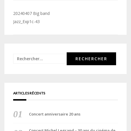
Navigation
20240407 Big band
de
Jazz_Exp1c-43
l’article
Rechercher :
ARTICLES RÉCENTS
Concert anniversaire 20 ans
Concert Michel Legrand – 30 ans du cinéma de