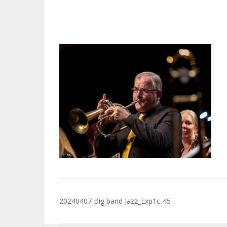
Navigation
20240407 Big band Jazz_Exp1c-45
de