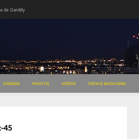
 de Dardilly
Extraits vidéo concert « Il 
AGENDA
PHOTOS
VIDÉOS
ESPACE MUSICIENS
c-45