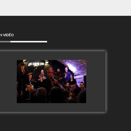
N VIDÉO
Clip Only Big Band 2019
watch video