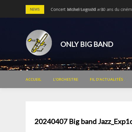
Skip
Concert anniversaire 20 ans
Concert Michel Legrand – 30 ans du cinéma
NEWS
to
content
ONLY BIG BAND
ACCUEIL
L’ORCHESTRE
FIL D’ACTUALITÉS
20240407 Big band Jazz_Exp1