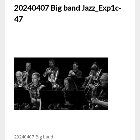
20240407 Big band Jazz_Exp1c-
47
Navigation
20240407 Big band