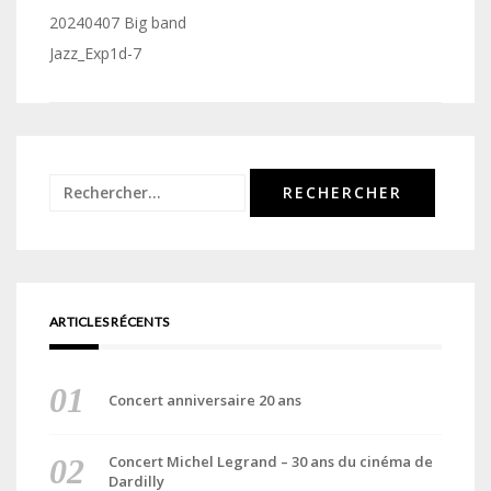
Navigation
20240407 Big band
de
Jazz_Exp1d-7
l’article
Rechercher :
ARTICLES RÉCENTS
Concert anniversaire 20 ans
Concert Michel Legrand – 30 ans du cinéma de
Dardilly