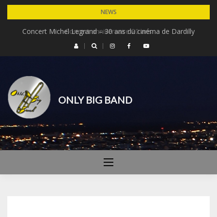
Skip
NEWS
to
Concert Michel Legrand – 30 ans du cinéma de Dardilly
Concert anniversaire 20 ans
content
ONLY BIG BAND