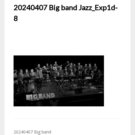
20240407 Big band Jazz_Exp1d-
8
Navigation
20240407 Big band