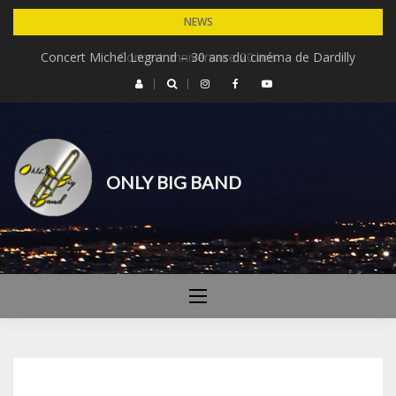
Skip
NEWS
to
Concert Michel Legrand – 30 ans du cinéma de Dardilly
Concert anniversaire 20 ans
content
ONLY BIG BAND