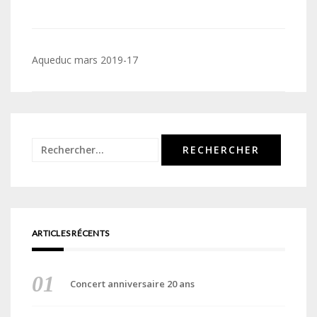
Navigation
Aqueduc mars 2019-17
de
l’article
Rechercher :
ARTICLES RÉCENTS
Concert anniversaire 20 ans