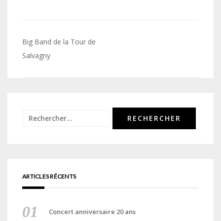
Navigation
Big Band de la Tour de
de
Salvagny
l’article
Rechercher :
ARTICLES RÉCENTS
Concert anniversaire 20 ans