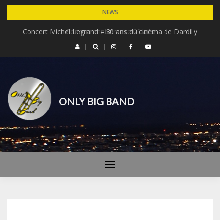
Skip
NEWS
to
Concert Michel Legrand – 30 ans du cinéma de Dardilly
Concert anniversaire 20 ans
content
ONLY BIG BAND