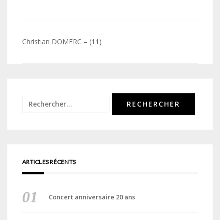
Navigation
Christian DOMERC – (11)
de
l’article
Rechercher :
ARTICLES RÉCENTS
Concert anniversaire 20 ans