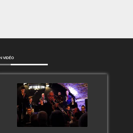
N VIDÉO
Clip Only Big Band 2019
watch video