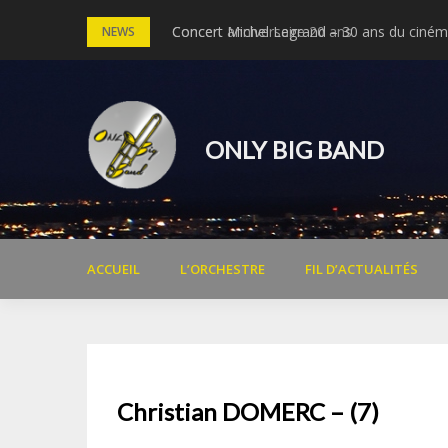
Skip
Concert anniversaire 20 ans
Concert Michel Legrand – 30 ans du cinéma
NEWS
to
content
ONLY BIG BAND
ACCUEIL
L’ORCHESTRE
FIL D’ACTUALITÉS
Christian DOMERC – (7)