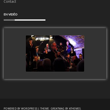
Contact
EN VIDÉO
Clip Only Big Band 2019
watch video
POWERED BY WORDPRESS
|
THEME:
GREATMAG
BY ATHEMES.