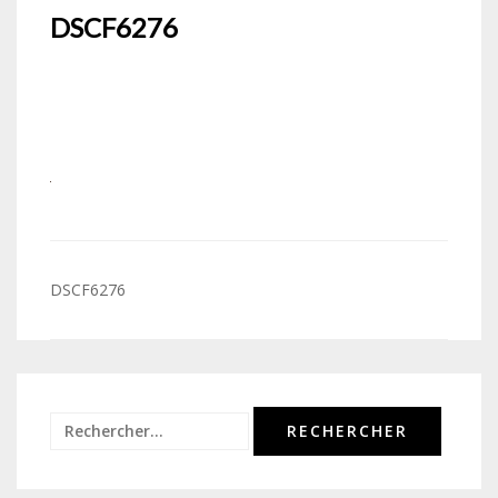
DSCF6276
Navigation
DSCF6276
de
l’article
Rechercher :