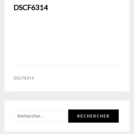
DSCF6314
Navigation
DSCF6314
de
l’article
Rechercher :