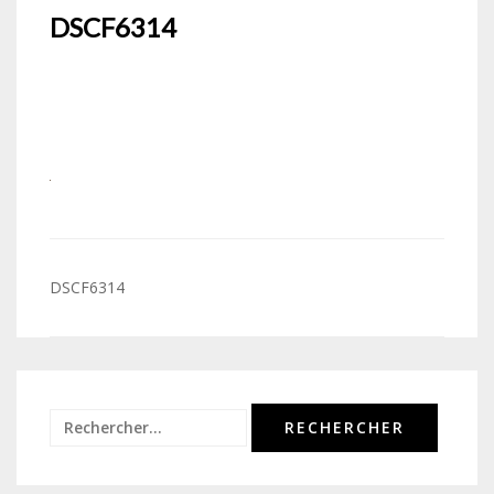
DSCF6314
Navigation
DSCF6314
de
l’article
Rechercher :