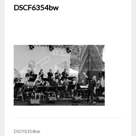
DSCF6354bw
Navigation
DSCF6354bw