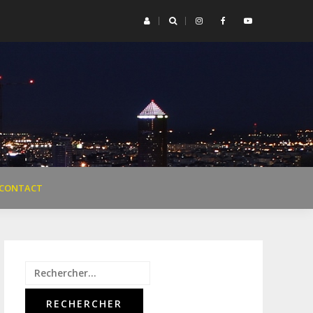
était une fois Legrand »
Teaser con
CONTACT
Rechercher :