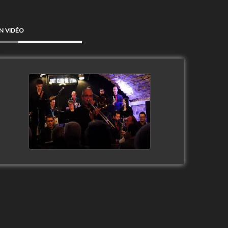
N VIDÉO
Clip Only Big Band 2019
watch video