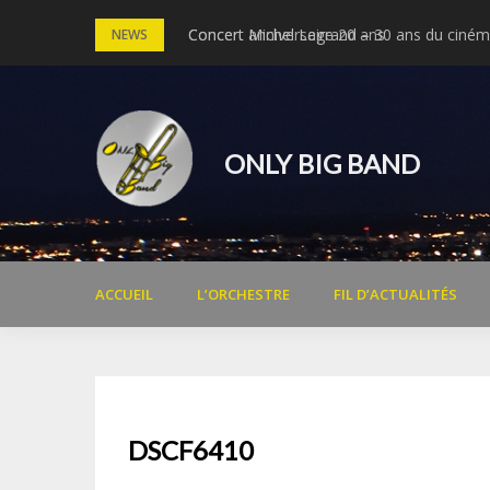
Skip
Concert anniversaire 20 ans
Concert Michel Legrand – 30 ans du cinéma
NEWS
to
content
ONLY BIG BAND
ACCUEIL
L’ORCHESTRE
FIL D’ACTUALITÉS
DSCF6410