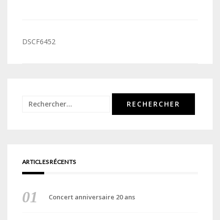
Navigation
DSCF6452
de
l’article
Rechercher :
ARTICLES RÉCENTS
Concert anniversaire 20 ans