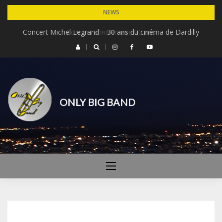
Skip
NEWS
to
Concert Michel Legrand – 30 ans du cinéma de Dardilly
Concert anniversaire 20 ans
content
ONLY BIG BAND