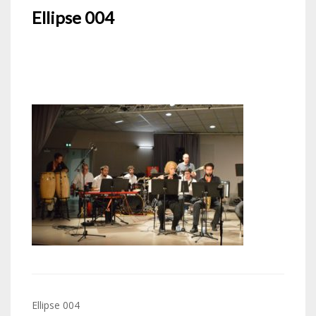
Ellipse 004
Navigation
Ellipse 004