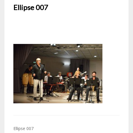
Ellipse 007
Navigation
Ellipse 007