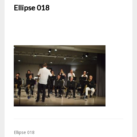
Ellipse 018
Navigation
Ellipse 018