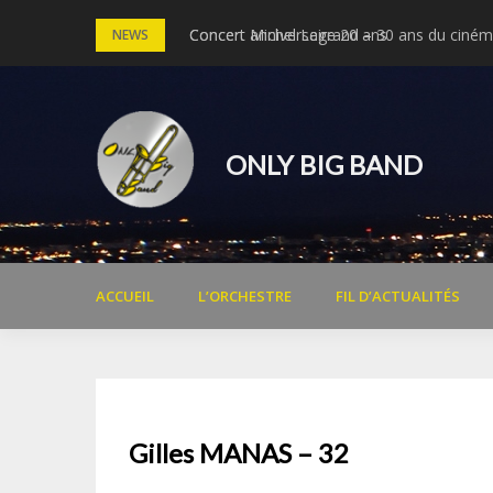
Skip
Concert anniversaire 20 ans
Concert Michel Legrand – 30 ans du cinéma
NEWS
to
content
ONLY BIG BAND
ACCUEIL
L’ORCHESTRE
FIL D’ACTUALITÉS
Gilles MANAS – 32