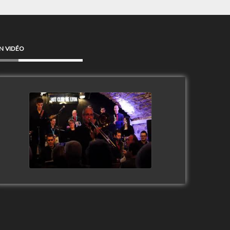
N VIDÉO
Clip Only Big Band 2019
watch video