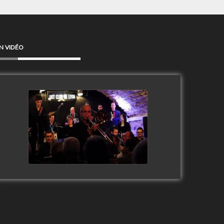
N VIDÉO
Clip Only Big Band 2019
watch video