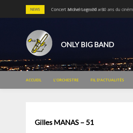
Skip
Concert anniversaire 20 ans
Concert Michel Legrand – 30 ans du cinéma
NEWS
to
content
ONLY BIG BAND
ACCUEIL
L’ORCHESTRE
FIL D’ACTUALITÉS
Gilles MANAS – 51