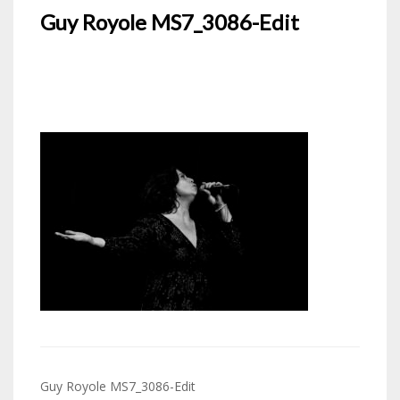
Guy Royole MS7_3086-Edit
Navigation
Guy Royole MS7_3086-Edit