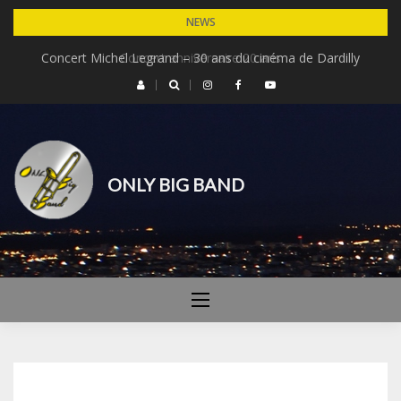
Skip
NEWS
to
Concert Michel Legrand – 30 ans du cinéma de Dardilly
Concert anniversaire 20 ans
content
ONLY BIG BAND