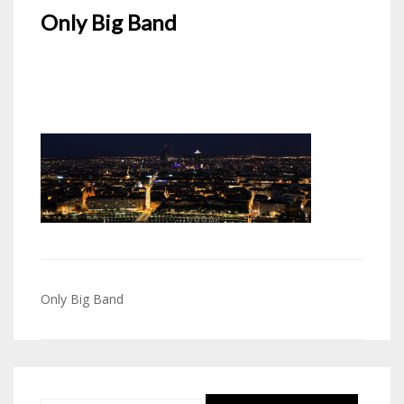
Only Big Band
Navigation
Only Big Band
de
l’article