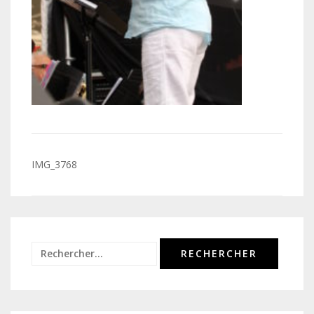
Navigation
IMG_3768
de
l’article
Rechercher :