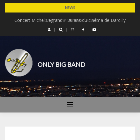
Skip
NEWS
to
Concert Michel Legrand – 30 ans du cinéma de Dardilly
Concert anniversaire 20 ans
content
ONLY BIG BAND