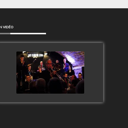
N VIDÉO
Clip Only Big Band 2019
watch video