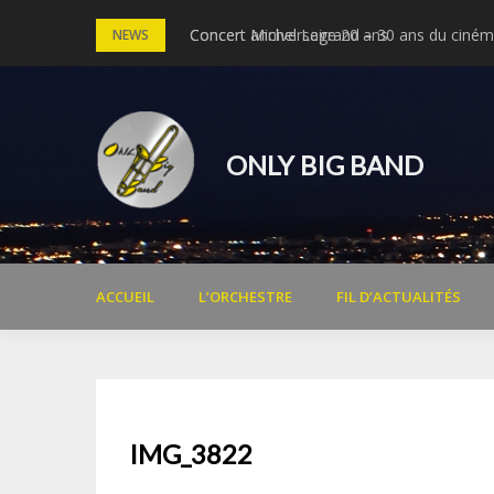
Skip
Concert anniversaire 20 ans
Concert Michel Legrand – 30 ans du cinéma
NEWS
to
content
ONLY BIG BAND
ACCUEIL
L’ORCHESTRE
FIL D’ACTUALITÉS
IMG_3822