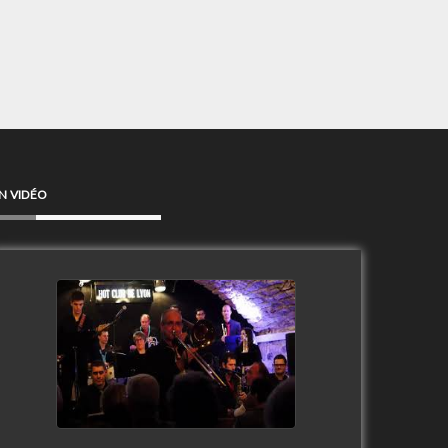
N VIDÉO
Clip Only Big Band 2019
watch video