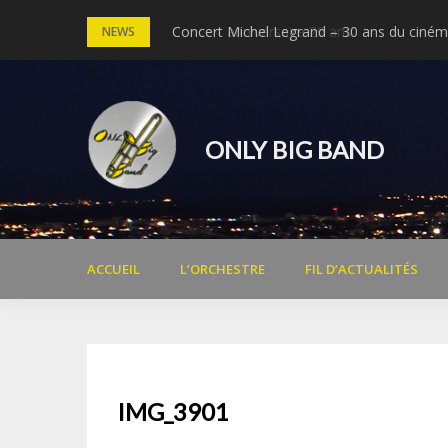
Skip
Concert anniversaire 20 ans
Concert Michel Legrand – 30 ans du cinéma
NEWS
to
content
ONLY BIG BAND
ACCUEIL
L’ORCHESTRE
FIL D’ACTUALITÉS
IMG_3901