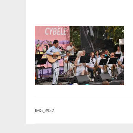
Navigation
IMG_3932
de
l’article