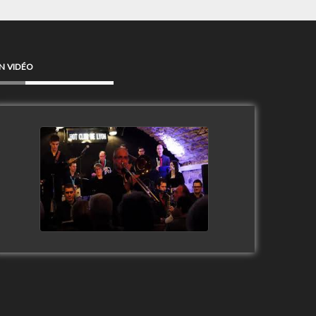
N VIDÉO
Clip Only Big Band 2019
watch video