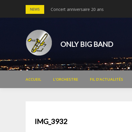
Skip
Concert anniversaire 20 ans
Concert Michel Legrand – 30 ans du cinéma
NEWS
to
content
ONLY BIG BAND
ACCUEIL
L’ORCHESTRE
FIL D’ACTUALITÉS
IMG_3932