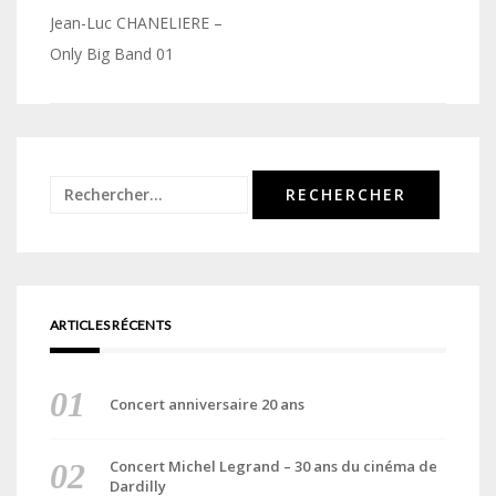
Navigation
Jean-Luc CHANELIERE –
de
Only Big Band 01
l’article
Rechercher :
ARTICLES RÉCENTS
Concert anniversaire 20 ans
Concert Michel Legrand – 30 ans du cinéma de
Dardilly