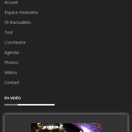
Accueil
Espace musiciens
Fil d’actualités
Test
L’orchestre
Agenda
Photos
Vidéos
Contact
EN VIDÉO