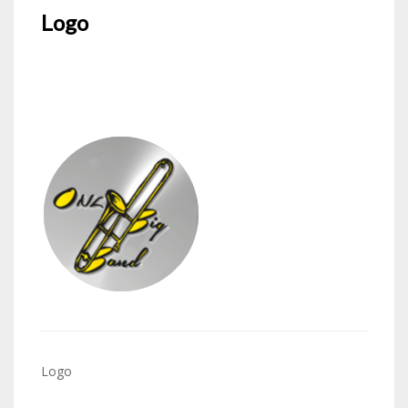
Logo
Navigation
Logo
de