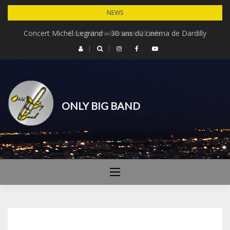
Skip
NEWS
to
Concert Michel Legrand – 30 ans du cinéma de Dardilly
Concert anniversaire 20 ans
content
ONLY BIG BAND