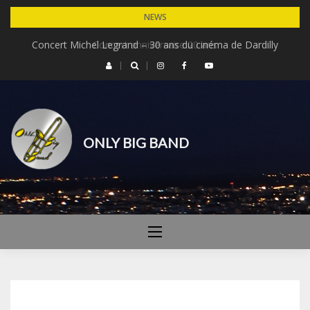
Skip
NEWS
to
Concert Michel Legrand – 30 ans du cinéma de Dardilly
Concert anniversaire 20 ans
content
ONLY BIG BAND