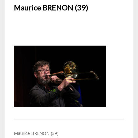
Maurice BRENON (39)
Navigation
Maurice BRENON (39)