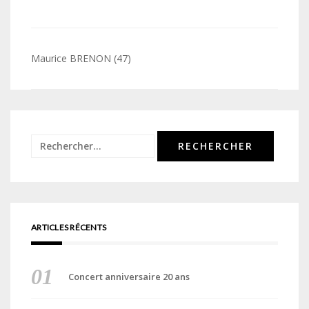
Navigation
Maurice BRENON (47)
de
l’article
Rechercher :
ARTICLES RÉCENTS
Concert anniversaire 20 ans