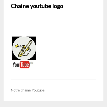
Chaine youtube logo
Navigation
Notre chaîne Youtube
de
l’article