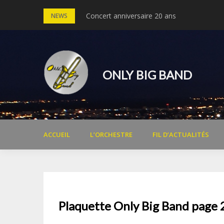
Skip
Concert anniversaire 20 ans
Concert Michel Legrand – 30 ans du cinéma
NEWS
to
content
ONLY BIG BAND
ACCUEIL
L’ORCHESTRE
FIL D’ACTUALITÉS
Plaquette Only Big Band page 