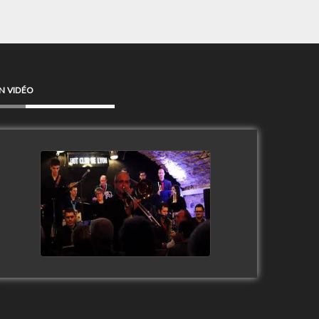
N VIDÉO
Clip Only Big Band 2019
watch video