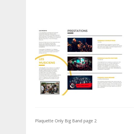
Navigation
Plaquette Only Big Band page 2
de