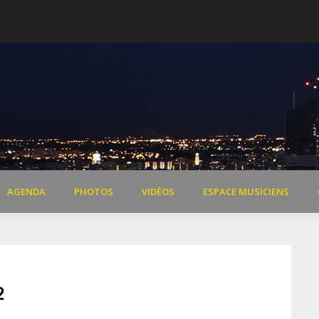
 de Dardilly
Extraits vidéo concert « Il 
AGENDA
PHOTOS
VIDÉOS
ESPACE MUSICIENS
2