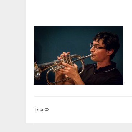
Navigation
Tour 08
de
l’article