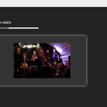
N VIDÉO
Clip Only Big Band 2019
watch video