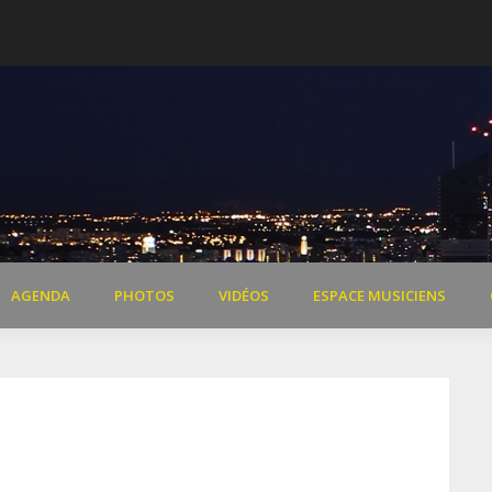
 de Dardilly
Extraits vidéo concert « Il 
AGENDA
PHOTOS
VIDÉOS
ESPACE MUSICIENS