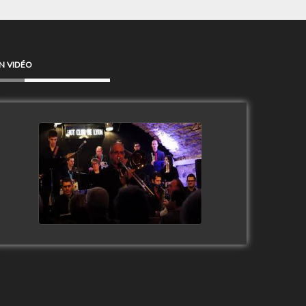
N VIDÉO
Clip Only Big Band 2019
watch video